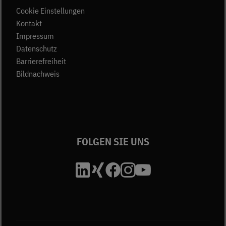
Cookie Einstellungen
(öffnet in neuem Tab)
Kontakt
(öffnet in neuem Tab)
Impressum
(öffnet in neuem Tab)
Datenschutz
Barrierefreiheit
Bildnachweis
FOLGEN SIE UNS
Die Unfallkasse Bad
Die Unfallkasse B
Die Unfallkasse
Die Unfallkas
Die Unfall