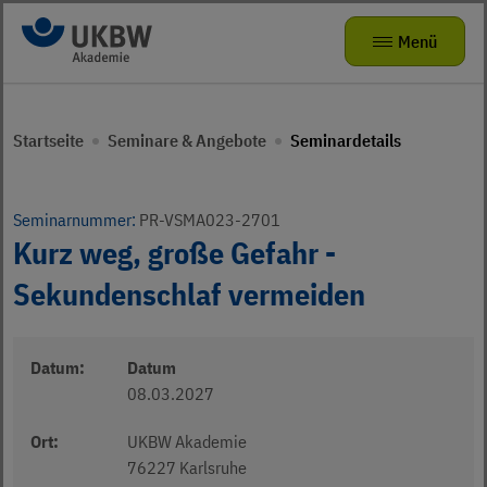
Zur Navigation
Zum Hauptinhalt
Menü
Seminare & Angebote
Zurück zur Hauptnavigation
Zurück zur Hauptnavigation
Startseite
Seminare & Angebote
Seminardetails
Das kleine Zebra
Die Akademie
Mitmachangebote
Radhelden at School
Seminarvorschlag
Über uns
Seminarnummer:
PR-VSMA023-2701
Kurz weg, große Gefahr -
Bewegungsförderung für Kita-Teams
FAQ
Karriere
Sekundenschlaf vermeiden
Verkehrsparcours für KIDS
Präventionstheater
Jobs
Datum:
Datum
Kamishibai
ukbw.de
08.03.2027
leichte Sprache
Risikodrom Straßenunterhaltungsdienst
Ort:
UKBW Akademie
76227 Karlsruhe
Gebärdensprache