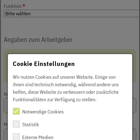
Funktion
*
Angaben zum Arbeitgeber
Bitte beachten Sie:
Bei Teilnahme als Privatperson bei
Cookie Einstellungen
Seminaren für pflegende An- und Zugehörige geben Sie bitte
im Feld "Arbeitgeber" den Hinweis "privat" an.
Wir nutzen Cookies auf unserer Website. Einige von
ihnen sind technisch notwendig, während andere uns
helfen, diese Website zu verbessern oder zusätzliche
Arbeitgeber
*
Funktionalitäten zur Verfügung zu stellen.
Notwendige Cookies
Mitglieds-Nr.
Statistik
Externe Medien