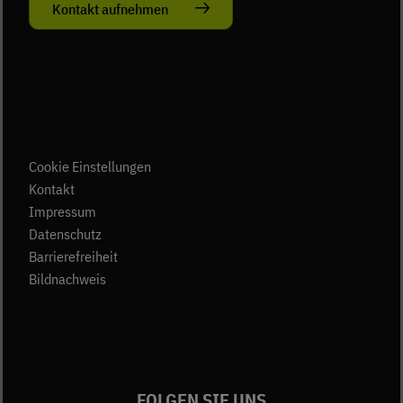
Kontakt aufnehmen
Cookie Einstellungen
(öffnet in neuem Tab)
Kontakt
(öffnet in neuem Tab)
Impressum
(öffnet in neuem Tab)
Datenschutz
Barrierefreiheit
Bildnachweis
FOLGEN SIE UNS