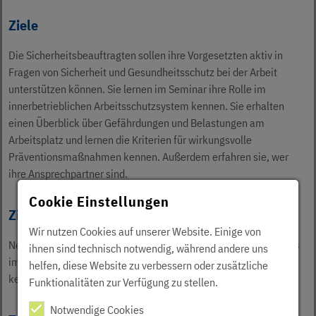
Ziele
Die Sicherheitsbeauftragten sollen ihre Vorgesetzten aktiv in
Fragen von Sicherheit und Gesundheitsschutz bei der Arbeit
unterstützen können. Sie lernen im Seminar ihre Rolle im
innerbetrieblichen Arbeitsschutzsystem kennen. Sie erhalten
einen Überblick über Gefährdungen und Belastungen am
Arbeitsplatz und lernen die Kriterien für wirkungsvolle
Präventionsmaßnahmen kennen. Außerdem erfahren sie, wer
ihre Ansprechpartner sind.
Cookie Einstellungen
Zielgruppe
Wir nutzen Cookies auf unserer Website. Einige von
Neu bestellte Sicherheitsbeauftragte, die die Module 1-3 bereits
ihnen sind technisch notwendig, während andere uns
im Vorfeld online abgeschlossen haben und bisher noch an
helfen, diese Website zu verbessern oder zusätzliche
keinem Einführungsseminar teilgenommen haben.
Funktionalitäten zur Verfügung zu stellen.
Notwendige Cookies