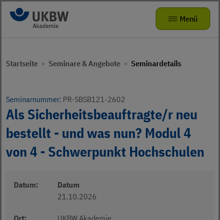
Zur Navigation
Zum Hauptinhalt
Menü
Seminare & Angebote
Zurück zur Hauptnavigation
Zurück zur Hauptnavigation
Startseite
Seminare & Angebote
Seminardetails
Das kleine Zebra
Die Akademie
Mitmachangebote
Radhelden at School
Seminarvorschlag
Über uns
Seminarnummer:
PR-SBSB121-2602
Als Sicherheitsbeauftragte/r neu
Bewegungsförderung für Kita-Teams
FAQ
Karriere
bestellt - und was nun? Modul 4
Verkehrsparcours für KIDS
von 4 - Schwerpunkt Hochschulen
Präventionstheater
Jobs
Kamishibai
ukbw.de
Datum:
Datum
21.10.2026
leichte Sprache
Risikodrom Straßenunterhaltungsdienst
Gebärdensprache
Ort:
UKBW Akademie