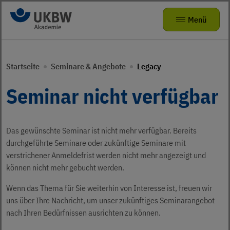
Zur Navigation
Zum Hauptinhalt
Menü
Seminare & Angebote
Zurück zur Hauptnavigation
Zurück zur Hauptnavigation
Startseite
Seminare & Angebote
Legacy
Das kleine Zebra
Die Akademie
Mitmachangebote
Seminar nicht verfügbar
Radhelden at School
Seminarvorschlag
Über uns
Bewegungsförderung für Kita-Teams
FAQ
Das gewünschte Seminar ist nicht mehr verfügbar. Bereits
Karriere
Verkehrsparcours für KIDS
durchgeführte Seminare oder zukünftige Seminare mit
verstrichener Anmeldefrist werden nicht mehr angezeigt und
Präventionstheater
Jobs
können nicht mehr gebucht werden.
Kamishibai
ukbw.de
Wenn das Thema für Sie weiterhin von Interesse ist, freuen wir
uns über Ihre Nachricht, um unser zukünftiges Seminarangebot
leichte Sprache
Risikodrom Straßenunterhaltungsdienst
nach Ihren Bedürfnissen ausrichten zu können.
Gebärdensprache