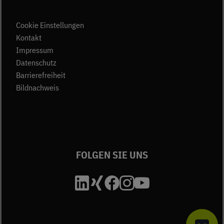
Cookie Einstellungen
(öffnet in neuem Tab)
Kontakt
(öffnet in neuem Tab)
Impressum
(öffnet in neuem Tab)
Datenschutz
Barrierefreiheit
Bildnachweis
FOLGEN SIE UNS
Die Unfallkasse Bad
Die Unfallkasse B
Die Unfallkasse
Die Unfallkas
Die Unfall