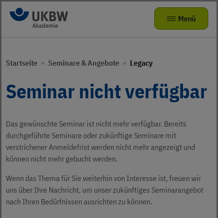
Zur Navigation
Zum Hauptinhalt
Menü
Seminare & Angebote
Zurück zur Hauptnavigation
Zurück zur Hauptnavigation
Startseite
Seminare & Angebote
Legacy
Das kleine Zebra
Die Akademie
Mitmachangebote
Seminar nicht verfügbar
Radhelden at School
Seminarvorschlag
Über uns
Bewegungsförderung für Kita-Teams
FAQ
Das gewünschte Seminar ist nicht mehr verfügbar. Bereits
Karriere
Verkehrsparcours für KIDS
durchgeführte Seminare oder zukünftige Seminare mit
verstrichener Anmeldefrist werden nicht mehr angezeigt und
Präventionstheater
Jobs
können nicht mehr gebucht werden.
Kamishibai
ukbw.de
Wenn das Thema für Sie weiterhin von Interesse ist, freuen wir
uns über Ihre Nachricht, um unser zukünftiges Seminarangebot
leichte Sprache
Risikodrom Straßenunterhaltungsdienst
nach Ihren Bedürfnissen ausrichten zu können.
Gebärdensprache