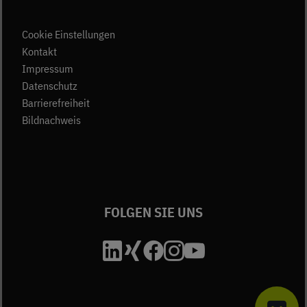
Cookie Einstellungen
(öffnet in neuem Tab)
Kontakt
(öffnet in neuem Tab)
Impressum
(öffnet in neuem Tab)
Datenschutz
Barrierefreiheit
Bildnachweis
FOLGEN SIE UNS
Die Unfallkasse Bad
Die Unfallkasse B
Die Unfallkasse
Die Unfallkas
Die Unfall