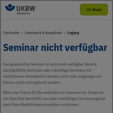
Zur Navigation
Zum Hauptinhalt
Menü
Seminare & Angebote
Zurück zur Hauptnavigation
Zurück zur Hauptnavigation
Startseite
Seminare & Angebote
Legacy
Das kleine Zebra
Die Akademie
Mitmachangebote
Seminar nicht verfügbar
Radhelden at School
Seminarvorschlag
Über uns
Bewegungsförderung für Kita-Teams
FAQ
Das gewünschte Seminar ist nicht mehr verfügbar. Bereits
Karriere
Verkehrsparcours für KIDS
durchgeführte Seminare oder zukünftige Seminare mit
verstrichener Anmeldefrist werden nicht mehr angezeigt und
Präventionstheater
Jobs
können nicht mehr gebucht werden.
Kamishibai
ukbw.de
Wenn das Thema für Sie weiterhin von Interesse ist, freuen wir
uns über Ihre Nachricht, um unser zukünftiges Seminarangebot
leichte Sprache
Risikodrom Straßenunterhaltungsdienst
nach Ihren Bedürfnissen ausrichten zu können.
Gebärdensprache