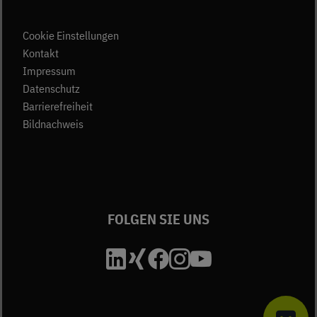
Cookie Einstellungen
(öffnet in neuem Tab)
Kontakt
(öffnet in neuem Tab)
Impressum
(öffnet in neuem Tab)
Datenschutz
Barrierefreiheit
Bildnachweis
FOLGEN SIE UNS
Die Unfallkasse Bad
Die Unfallkasse B
Die Unfallkasse
Die Unfallkas
Die Unfall