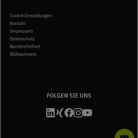
Cookie Einstellungen
(öffnet in neuem Tab)
Kontakt
(öffnet in neuem Tab)
Impressum
(öffnet in neuem Tab)
Datenschutz
Barrierefreiheit
Bildnachweis
FOLGEN SIE UNS
Die Unfallkasse Bad
Die Unfallkasse B
Die Unfallkasse
Die Unfallkas
Die Unfall