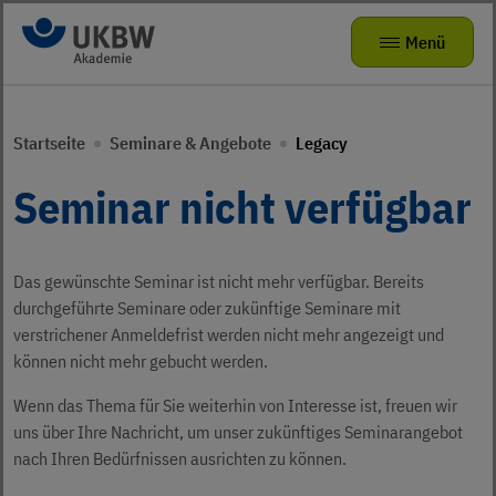
Zur Navigation
Zum Hauptinhalt
Menü
Seminare & Angebote
Zurück zur Hauptnavigation
Zurück zur Hauptnavigation
Startseite
Seminare & Angebote
Legacy
Das kleine Zebra
Die Akademie
Mitmachangebote
Seminar nicht verfügbar
Radhelden at School
Seminarvorschlag
Über uns
Bewegungsförderung für Kita-Teams
FAQ
Das gewünschte Seminar ist nicht mehr verfügbar. Bereits
Karriere
Verkehrsparcours für KIDS
durchgeführte Seminare oder zukünftige Seminare mit
verstrichener Anmeldefrist werden nicht mehr angezeigt und
Präventionstheater
Jobs
können nicht mehr gebucht werden.
Kamishibai
ukbw.de
Wenn das Thema für Sie weiterhin von Interesse ist, freuen wir
uns über Ihre Nachricht, um unser zukünftiges Seminarangebot
leichte Sprache
Risikodrom Straßenunterhaltungsdienst
nach Ihren Bedürfnissen ausrichten zu können.
Gebärdensprache