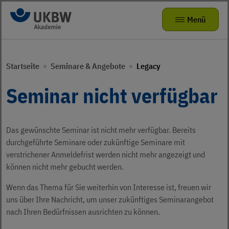
Zur Navigation
Zum Hauptinhalt
Menü
Seminare & Angebote
Zurück zur Hauptnavigation
Zurück zur Hauptnavigation
Startseite
Seminare & Angebote
Legacy
Das kleine Zebra
Die Akademie
Mitmachangebote
Seminar nicht verfügbar
Radhelden at School
Seminarvorschlag
Über uns
Bewegungsförderung für Kita-Teams
FAQ
Das gewünschte Seminar ist nicht mehr verfügbar. Bereits
Karriere
Verkehrsparcours für KIDS
durchgeführte Seminare oder zukünftige Seminare mit
verstrichener Anmeldefrist werden nicht mehr angezeigt und
Präventionstheater
Jobs
können nicht mehr gebucht werden.
Kamishibai
ukbw.de
Wenn das Thema für Sie weiterhin von Interesse ist, freuen wir
uns über Ihre Nachricht, um unser zukünftiges Seminarangebot
leichte Sprache
Risikodrom Straßenunterhaltungsdienst
nach Ihren Bedürfnissen ausrichten zu können.
Gebärdensprache