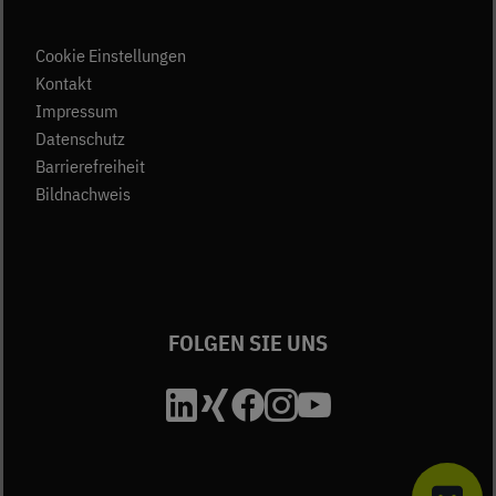
Cookie Einstellungen
(öffnet in neuem Tab)
Kontakt
(öffnet in neuem Tab)
Impressum
(öffnet in neuem Tab)
Datenschutz
Barrierefreiheit
Bildnachweis
FOLGEN SIE UNS
Die Unfallkasse Bad
Die Unfallkasse B
Die Unfallkasse
Die Unfallkas
Die Unfall