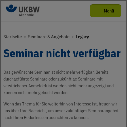
Zur Navigation
Zum Hauptinhalt
Menü
Seminare & Angebote
Zurück zur Hauptnavigation
Zurück zur Hauptnavigation
Startseite
Seminare & Angebote
Legacy
Das kleine Zebra
Die Akademie
Mitmachangebote
Seminar nicht verfügbar
Radhelden at School
Seminarvorschlag
Über uns
Bewegungsförderung für Kita-Teams
FAQ
Das gewünschte Seminar ist nicht mehr verfügbar. Bereits
Karriere
Verkehrsparcours für KIDS
durchgeführte Seminare oder zukünftige Seminare mit
verstrichener Anmeldefrist werden nicht mehr angezeigt und
Präventionstheater
Jobs
können nicht mehr gebucht werden.
Kamishibai
ukbw.de
Wenn das Thema für Sie weiterhin von Interesse ist, freuen wir
uns über Ihre Nachricht, um unser zukünftiges Seminarangebot
leichte Sprache
Risikodrom Straßenunterhaltungsdienst
nach Ihren Bedürfnissen ausrichten zu können.
Gebärdensprache