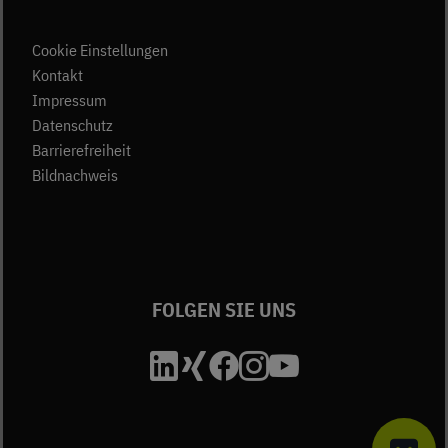
Cookie Einstellungen
(öffnet in neuem Tab)
Kontakt
(öffnet in neuem Tab)
Impressum
(öffnet in neuem Tab)
Datenschutz
Barrierefreiheit
Bildnachweis
FOLGEN SIE UNS
Die Unfallkasse Bad
Die Unfallkasse B
Die Unfallkasse
Die Unfallkas
Die Unfall