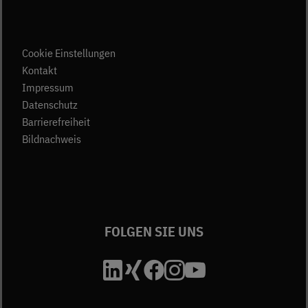
Cookie Einstellungen
(öffnet in neuem Tab)
Kontakt
(öffnet in neuem Tab)
Impressum
(öffnet in neuem Tab)
Datenschutz
Barrierefreiheit
Bildnachweis
FOLGEN SIE UNS
Die Unfallkasse Bad
Die Unfallkasse B
Die Unfallkasse
Die Unfallkas
Die Unfall