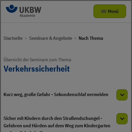
Zur Navigation
Zum Hauptinhalt
Menü
Seminare & Angebote
Zurück zur Hauptnavigation
Zurück zur Hauptnavigation
Startseite
Seminare & Angebote
Nach Thema
Das kleine Zebra
Die Akademie
Mitmachangebote
Radhelden at School
Seminarvorschlag
Über uns
Übersicht der Seminare zum Thema
Verkehrssicherheit
Bewegungsförderung für Kita-Teams
FAQ
Karriere
Verkehrsparcours für KIDS
Präventionstheater
Kurz weg, große Gefahr - Sekundenschlaf vermeiden
Jobs
Kamishibai
ukbw.de
Sicher mit Kindern durch den Straßendschungel -
leichte Sprache
Risikodrom Straßenunterhaltungsdienst
Gefahren und Hürden auf dem Weg zum Kindergarten
Gebärdensprache