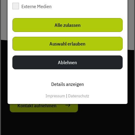
Externe Medien
Alle zulassen
Auswahl erlauben
Ablehnen
0711 9321-0
Details anzeigen
Impressum
|
Datenschutz
Kontakt aufnehmen